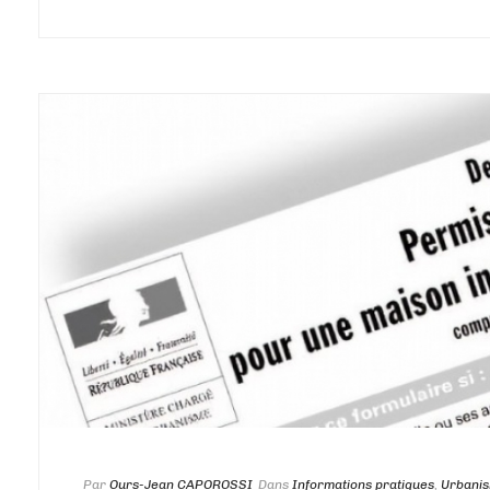
Par
Ours-Jean CAPOROSSI
Dans
Informations pratiques
,
Urbani