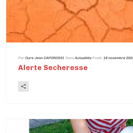
Par
Ours-Jean CAPOROSSI
Dans
Actualités
Posté
18 novembre 202
Alerte Secheresse