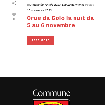
In
Actualités
,
Année 2023
,
Les 10 dernières
Posted
10 novembre 2023
Crue du Golo la nuit du
0
5 au 6 novembre
READ MORE