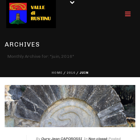
ARCHIVES
Monthly Archive for: "juin, 2016"
HOME
/
2016
/ JUIN
By
Ours-Jean CAPOROSSI
In
Non classé
Posted