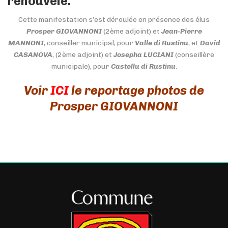
renouvelé.
Cette manifestation s’est déroulée en présence des élus
Prosper GIOVANNONI
(2ème adjoint) et
Jean-Pierre
MANNONI
, conseiller municipal, pour
Valle di Rustinu
, et
David
CASANOVA
, (2ème adjoint) et
Josepha LUCIANI
(conseillère
municipale), pour
Castellu di Rustinu
.
Voir
ICI
le reportage photos de
Prosper GIOVANNONI