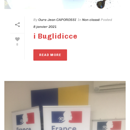
By
Ours-Jean CAPOROSSI
In
Non classé
Posted
8 janvier 2021
i Buglidicce
8
READ MORE