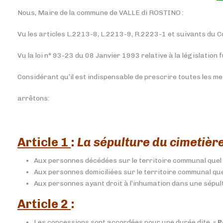
Nous, Maire de la commune de VALLE di ROSTINO :
Vu les articles L.2213-8, L.2213-9, R.2223-1 et suivants du Co
Vu la loi n° 93-23 du 08 Janvier 1993 relative à la législation 
Considérant qu’il est indispensable de prescrire toutes les mes
arrêtons:
Article 1
:
La sépulture du cimetière
Aux personnes décédées sur le territoire communal quel q
Aux personnes domiciliées sur le territoire communal quel 
Aux personnes ayant droit à l’inhumation dans une sépultur
Article 2
:
Les concessions sont accordées pour une durée dite «
P