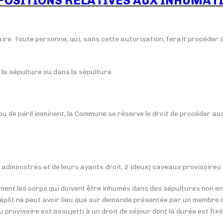
POSITIONS RELATIVES AUX INHUMAT
re. Toute personne, qui, sans cette autorisation, ferait procéder à 
 la sépulture ou dans la sépulture.
u de péril imminent, la Commune se réserve le droit de procéder au
administrés et de leurs ayants droit, 2 (deux) caveaux provisoires
ment les corps qui doivent être inhumés dans des sépultures non e
 dépôt ne peut avoir lieu que sur demande présentée par un membre de
rovisoire est assujetti à un droit de séjour dont la durée est fixée 