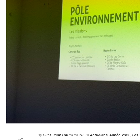
By
Ours-Jean CAPOROSSI
In
Actualités
,
Année 2025
,
Les 