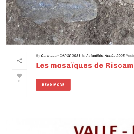
By
Ours-Jean CAPOROSSI
In
Actualités
,
Année 2025
Post
Les mosaïques de Risca
0
READ MORE