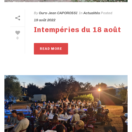
By
Ours-Jean CAPOROSSI
In
Actualités
Posted
19 août 2022
Intempéries du 18 août
0
READ MORE