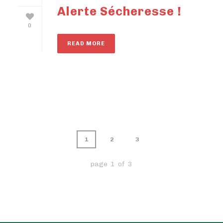
Alerte Sécheresse !
0
READ MORE
1
2
3
page 1 of 3