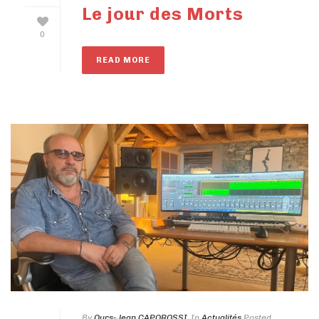
Le jour des Morts
0
READ MORE
By
Ours-Jean CAPOROSSI
In
Actualités
Posted